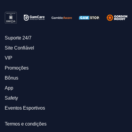
Suporte 24/7
Site Confiável
VIP
Promoções
Bônus
App
Safety
Eventos Esportivos
Termos e condições