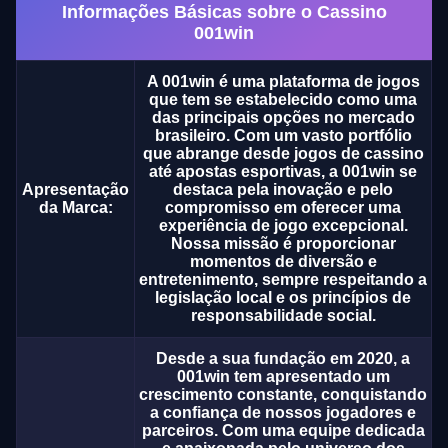
Informações Básicas sobre o Cassino
001win
A 001win é uma plataforma de jogos
que tem se estabelecido como uma
das principais opções no mercado
brasileiro. Com um vasto portfólio
que abrange desde jogos de cassino
até apostas esportivas, a 001win se
Apresentação
destaca pela inovação e pelo
da Marca:
compromisso em oferecer uma
experiência de jogo excepcional.
Nossa missão é proporcionar
momentos de diversão e
entretenimento, sempre respeitando a
legislação local e os princípios de
responsabilidade social.
Desde a sua fundação em 2020, a
001win tem apresentado um
crescimento constante, conquistando
a confiança de nossos jogadores e
parceiros. Com uma equipe dedicada