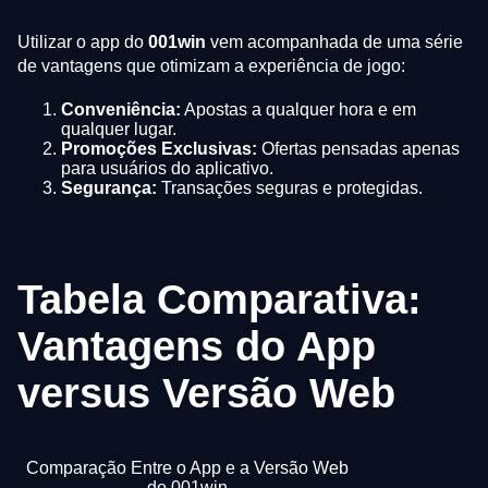
Utilizar o app do
001win
vem acompanhada de uma série
de vantagens que otimizam a experiência de jogo:
Conveniência:
Apostas a qualquer hora e em
qualquer lugar.
Promoções Exclusivas:
Ofertas pensadas apenas
para usuários do aplicativo.
Segurança:
Transações seguras e protegidas.
Tabela Comparativa:
Vantagens do App
versus Versão Web
Comparação Entre o App e a Versão Web
do 001win