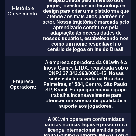
e apaixonada pelo universo dos
jogos, investimos em tecnologia e
História e
design para criar uma plataforma que
Crescimento:
atende aos mais altos padrões do
setor. Nossa trajetória é marcada pelo
aprendizado contínuo e pela
adaptação às necessidades de
nossos usuários, estabelecendo-nos
como um nome respeitável no
cenário de jogos online do Brasil.
A empresa operadora da 001win é a
Inova Games LTDA, registrada sob o
CNPJ 37.842.963/0001-45. Nossa
sede está localizada na Rua das
Empresa
Palmeiras, nº 584, Centro, São Paulo,
Operadora:
SP, Brasil. É aqui que nossa equipe
trabalha incansavelmente para
oferecer um serviço de qualidade e
suporte aos jogadores.
A 001win opera em conformidade
com as normas legais e possui uma
licença internacional emitida pela
Malta Gaming Authority (MGA), sob o