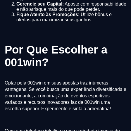
Gerencie seu Capital:
Aposte com responsabilidade
e não arrisque mais do que pode perder.
Fique Atento às Promoções:
Utilize bônus e
ofertas para maximizar seus ganhos.
Por Que Escolher a
001win?
Optar pela 001win em suas apostas traz inúmeras
vantagens. Se você busca uma experiência diversificada e
emocionante, a combinação de eventos esportivos
variados e recursos inovadores faz da 001win uma
escolha superior. Experimente e sinta a adrenalina!
Com uma interface intuitiva e uma variedade imensa de