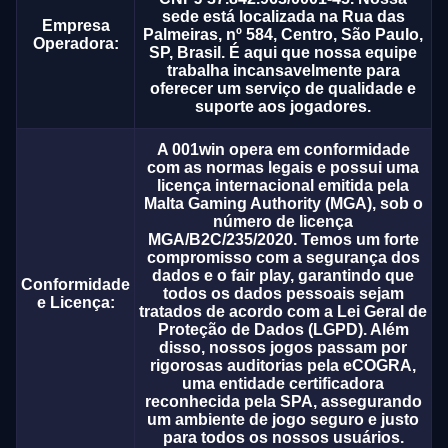
sede está localizada na Rua das
Empresa
Palmeiras, nº 584, Centro, São Paulo,
Operadora:
SP, Brasil. É aqui que nossa equipe
trabalha incansavelmente para
oferecer um serviço de qualidade e
suporte aos jogadores.
A 001win opera em conformidade
com as normas legais e possui uma
licença internacional emitida pela
Malta Gaming Authority (MGA), sob o
número de licença
MGA/B2C/235/2020. Temos um forte
compromisso com a segurança dos
dados e o fair play, garantindo que
Conformidade
todos os dados pessoais sejam
e Licença:
tratados de acordo com a Lei Geral de
Proteção de Dados (LGPD). Além
disso, nossos jogos passam por
rigorosas auditorias pela eCOGRA,
uma entidade certificadora
reconhecida pela SPA, assegurando
um ambiente de jogo seguro e justo
para todos os nossos usuários.