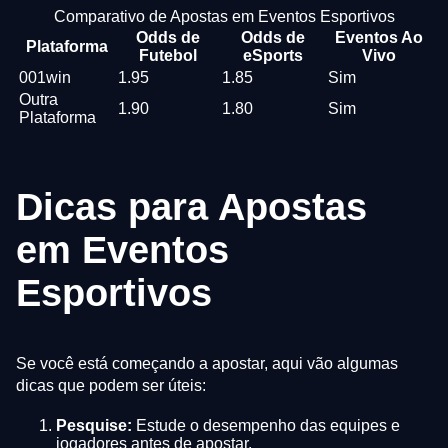
Comparativo de Apostas em Eventos Esportivos
Odds de
Odds de
Eventos Ao
Plataforma
Futebol
eSports
Vivo
001win
1.95
1.85
Sim
Outra
1.90
1.80
Sim
Plataforma
Dicas para Apostas
em Eventos
Esportivos
Se você está começando a apostar, aqui vão algumas
dicas que podem ser úteis:
Pesquise:
Estude o desempenho das equipes e
jogadores antes de apostar.