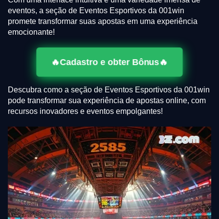
eventos, a seção de Eventos Esportivos da 001win
promete transformar suas apostas em uma experiência
emocionante!
🔥Cadastro e obter Bônus🔥
Descubra como a seção de Eventos Esportivos da 001win
pode transformar sua experiência de apostas online, com
recursos inovadores e eventos empolgantes!