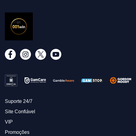
Suporte 24/7
Site Confiável
VIP
Promoções