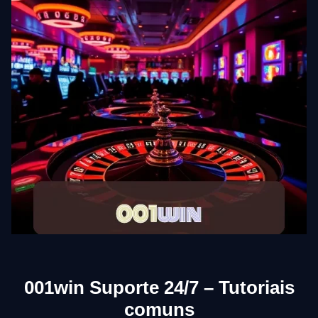
001win Suporte 24/7 – Tutoriais
comuns