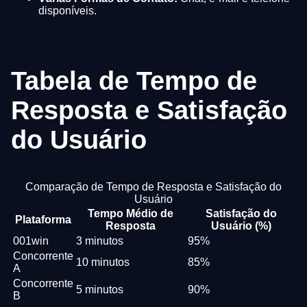
disponíveis.
Tabela de Tempo de
Resposta e Satisfação
do Usuário
Comparação de Tempo de Resposta e Satisfação do
Usuário
Tempo Médio de
Satisfação do
Plataforma
Resposta
Usuário (%)
001win
3 minutos
95%
Concorrente
10 minutos
85%
A
Concorrente
5 minutos
90%
B