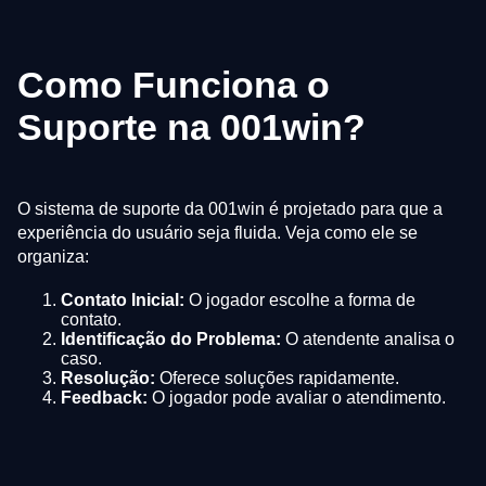
Como Funciona o
Suporte na 001win?
O sistema de suporte da 001win é projetado para que a
experiência do usuário seja fluida. Veja como ele se
organiza:
Contato Inicial:
O jogador escolhe a forma de
contato.
Identificação do Problema:
O atendente analisa o
caso.
Resolução:
Oferece soluções rapidamente.
Feedback:
O jogador pode avaliar o atendimento.