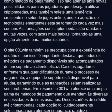
como método de pagamento. Isso não apenas abre novas
possibilidades para os jogadores que desejam utilizar
criptomoedas, mas também reflete uma tendência
crescente no setor de jogos online, onde a adoção de
tecnologias emergentes está se tornando cada vez mais
comum. As transações com criptomoedas são rápidas e,
muitas vezes, com taxas mais baixas, tornando-as uma
opção atraente para muitos usuários.
O site 001win também se preocupa com a experiência do
usuário e, por isso, é importante destacar que todos os
métodos de pagamento disponíveis são acompanhados
de um suporte ao cliente eficaz. Caso os jogadores
enfrentem qualquer dificuldade durante o processo de
pagamento, a equipe de suporte está disponível para
ajudar, garantindo que as transações sejam realizadas
sem problemas. Em resumo, o 001win oferece uma ampla
gama de métodos de pagamento que atendem às diversas
necessidades de seus usuários. Desde cartões de crédito
até criptomoedas, cada opção foi cuidadosamente
selecionada para oferecer segurança, rapidez e