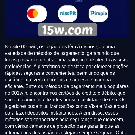
No site 001win, os jogadores têm à disposição uma
variedade de métodos de pagamento, garantindo que
todos possam encontrar uma solução que atenda às suas
preferências. A plataforma se destaca por oferecer opções
rápidas, seguras e convenientes, permitindo que os
usuários realizem depósitos e saques de maneira
eficiente. Entre os métodos de pagamento mais populares
no 001win, encontramos cartões de crédito e débito, que
são amplamente utilizados por sua facilidade de uso. Os
jogadores podem utilizar cartões como Visa e Mastercard
para fazer depósitos instantâneos. Além disso, esses
métodos são conhecidos pela segurança que oferecem,
com várias camadas de proteção para garantir que as
informações dos usuários estejam sempre seguras. Outra