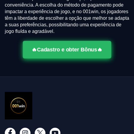
conveniência. A escolha do método de pagamento pode
impactar a experiência de jogo, e no 001win, os jogadores
têm a liberdade de escolher a opção que melhor se adapta
a suas preferências, possibilitando uma experiência de
jogo fluída e agradável.
🔥Cadastro e obter Bônus🔥