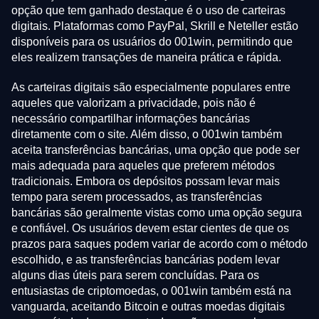
opção que tem ganhado destaque é o uso de carteiras
digitais. Plataformas como PayPal, Skrill e Neteller estão
disponíveis para os usuários do 001win, permitindo que
eles realizem transações de maneira prática e rápida.
As carteiras digitais são especialmente populares entre
aqueles que valorizam a privacidade, pois não é
necessário compartilhar informações bancárias
diretamente com o site. Além disso, o 001win também
aceita transferências bancárias, uma opção que pode ser
mais adequada para aqueles que preferem métodos
tradicionais. Embora os depósitos possam levar mais
tempo para serem processados, as transferências
bancárias são geralmente vistas como uma opção segura
e confiável. Os usuários devem estar cientes de que os
prazos para saques podem variar de acordo com o método
escolhido, e as transferências bancárias podem levar
alguns dias úteis para serem concluídas. Para os
entusiastas de criptomoedas, o 001win também está na
vanguarda, aceitando Bitcoin e outras moedas digitais