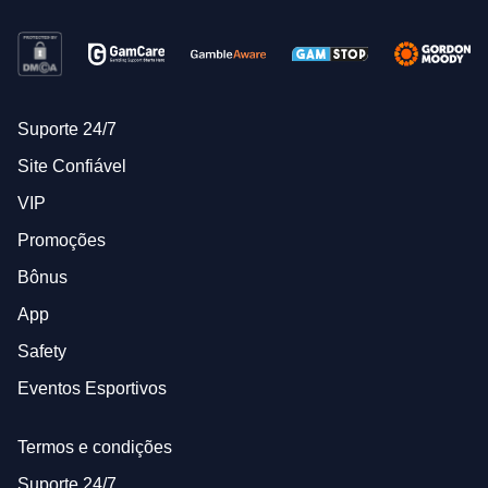
Suporte 24/7
Site Confiável
VIP
Promoções
Bônus
App
Safety
Eventos Esportivos
Termos e condições
Suporte 24/7