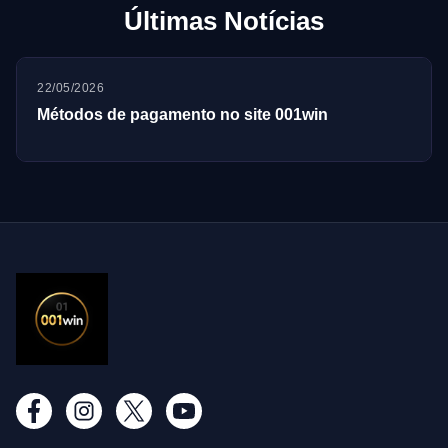
Últimas Notícias
22/05/2026
Métodos de pagamento no site 001win