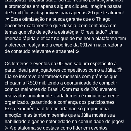
e promoções em apenas alguns cliques. Imagine passar
de 5 mil títulos disponíveis para apenas 20 que te atraem!
📌 Essa otimização na busca garante que o Thiago
encontre exatamente o que deseja, com confiança em
temas que vão de ação a estratégia. O resultado? Uma
imersão rápida e eficaz no que de melhor a plataforma tem
a oferecer, realçando a expertise da 001win na curadoria
de conteúdo relevante e atraente! ⚙️
Os torneios e eventos da 001win são um espetáculo à
parte, ideal para jogadores competitivos como a Júlia. 🏆
Ela se inscreve em torneios mensais com prêmios que
chegam a R$10 mil, tendo a oportunidade de competir
com os melhores do Brasil. Com mais de 200 eventos
realizados anualmente, cada torneio é minuciosamente
organizado, garantindo a confiança dos participantes.
Essa experiência diferenciada não só proporciona
emoção, mas também permite que a Júlia mostre sua
habilidade e ganhe notoriedade na comunidade de jogos!
⚔️ A plataforma se destaca como líder em eventos,