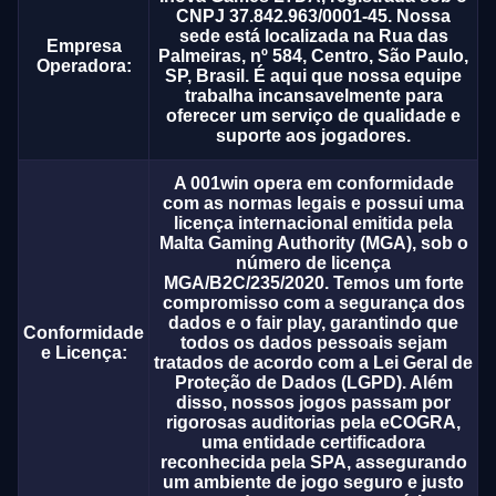
CNPJ 37.842.963/0001-45. Nossa
sede está localizada na Rua das
Empresa
Palmeiras, nº 584, Centro, São Paulo,
Operadora:
SP, Brasil. É aqui que nossa equipe
trabalha incansavelmente para
oferecer um serviço de qualidade e
suporte aos jogadores.
A 001win opera em conformidade
com as normas legais e possui uma
licença internacional emitida pela
Malta Gaming Authority (MGA), sob o
número de licença
MGA/B2C/235/2020. Temos um forte
compromisso com a segurança dos
dados e o fair play, garantindo que
Conformidade
todos os dados pessoais sejam
e Licença:
tratados de acordo com a Lei Geral de
Proteção de Dados (LGPD). Além
disso, nossos jogos passam por
rigorosas auditorias pela eCOGRA,
uma entidade certificadora
reconhecida pela SPA, assegurando
um ambiente de jogo seguro e justo