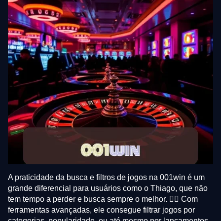
A praticidade da busca e filtros de jogos na 001win é um
grande diferencial para usuários como o Thiago, que não
tem tempo a perder e busca sempre o melhor. 🕵️‍♂️ Com
ferramentas avançadas, ele consegue filtrar jogos por
categorias, popularidade, ou até mesmo por lançamentos